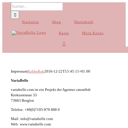
Zum
Suche
Inhalt
nach:
springen
Startseite
Shop
Warenkorb
Kasse
Mein Konto
Impressum
RobbeRob
2016-12-22T15:45:11+01:00
VariaBelle
variabelle.com ist ein Projekt der Agentur cateatfish
Krokusstrasse 33
73663 Berglen
Telefon: +49(0)7195-979 888 0
Mail: info@variabelle.com
Web: www.variabelle.com