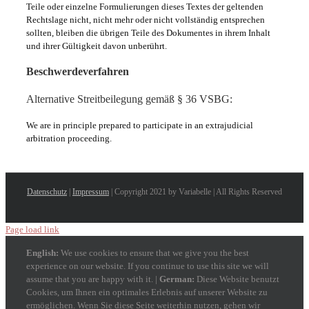
Teile oder einzelne Formulierungen dieses Textes der geltenden
Rechtslage nicht, nicht mehr oder nicht vollständig entsprechen
sollten, bleiben die übrigen Teile des Dokumentes in ihrem Inhalt
und ihrer Gültigkeit davon unberührt.
Beschwerdeverfahren
Alternative Streitbeilegung gemäß § 36 VSBG:
We are in principle prepared to participate in an extrajudicial
arbitration proceeding.
Datenschutz
|
Impressum
| Copyright 2021 by Variabelle | All Rights Reserved
Page load link
English:
We use cookies to ensure that we give you the best
experience on our website. If you continue to use this site we will
assume that you are happy with it. |
German:
Diese Website benutzt
Cookies, um Ihnen ein optimales Erlebnis auf unserer Website zu
ermöglichen. Wenn Sie diese Seite weiterhin nutzen, gehen wir