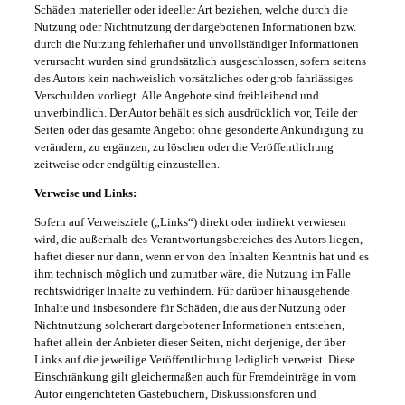
Schäden materieller oder ideeller Art beziehen, welche durch die
Nutzung oder Nichtnutzung der dargebotenen Informationen bzw.
durch die Nutzung fehlerhafter und unvollständiger Informationen
verursacht wurden sind grundsätzlich ausgeschlossen, sofern seitens
des Autors kein nachweislich vorsätzliches oder grob fahrlässiges
Verschulden vorliegt. Alle Angebote sind freibleibend und
unverbindlich. Der Autor behält es sich ausdrücklich vor, Teile der
Seiten oder das gesamte Angebot ohne gesonderte Ankündigung zu
verändern, zu ergänzen, zu löschen oder die Veröffentlichung
zeitweise oder endgültig einzustellen.
Verweise und Links:
Sofern auf Verweisziele („Links“) direkt oder indirekt verwiesen
wird, die außerhalb des Verantwortungsbereiches des Autors liegen,
haftet dieser nur dann, wenn er von den Inhalten Kenntnis hat und es
ihm technisch möglich und zumutbar wäre, die Nutzung im Falle
rechtswidriger Inhalte zu verhindern. Für darüber hinausgehende
Inhalte und insbesondere für Schäden, die aus der Nutzung oder
Nichtnutzung solcherart dargebotener Informationen entstehen,
haftet allein der Anbieter dieser Seiten, nicht derjenige, der über
Links auf die jeweilige Veröffentlichung lediglich verweist. Diese
Einschränkung gilt gleichermaßen auch für Fremdeinträge in vom
Autor eingerichteten Gästebüchern, Diskussionsforen und