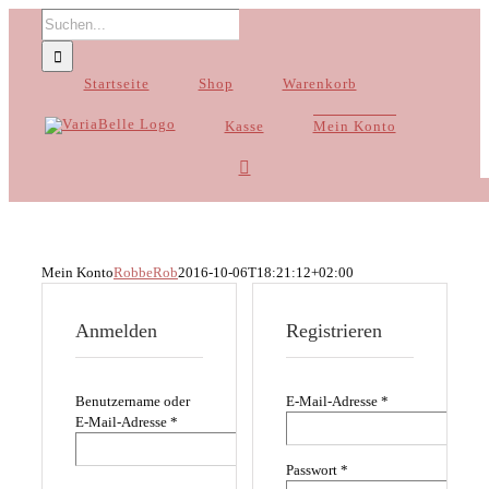
Zum
Suche
Inhalt
nach:
springen
Startseite
Shop
Warenkorb
Kasse
Mein Konto
Mein Konto
RobbeRob
2016-10-06T18:21:12+02:00
Anmelden
Registrieren
Erforderlich
Benutzername oder
E-Mail-Adresse
*
Erforderlich
E-Mail-Adresse
*
Erforderlich
Passwort
*