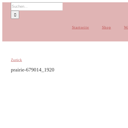
Zum
Suche
Inhalt
nach:
springen
Startseite
Shop
W
Zurück
prairie-679014_1920