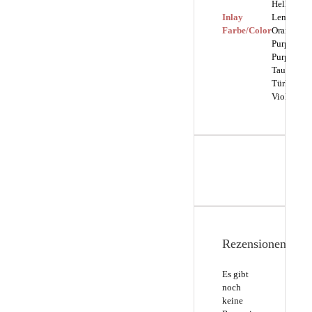
Hellbraun,
Inlay
Lemon, Ol
Farbe/Color
Orange, Pi
Purple,
Purpur,
Taubengra
Türkis,
Violett
Rezensionen
Es gibt
noch
keine