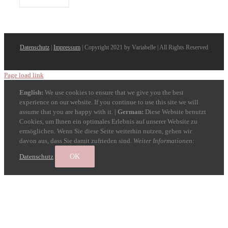
Datenschutz
|
Impressum
| Copyright 2021 by Variabelle | All Rights Reserved
Page load link
English:
We use cookies to ensure that we give you the best
experience on our website. If you continue to use this site we will
assume that you are happy with it. |
German:
Diese Website benutzt
Cookies, um Ihnen ein optimales Erlebnis auf unserer Website zu
ermöglichen. Wenn Sie diese Seite weiterhin nutzen, gehen wir
davon aus, dass Sie damit zufrieden sind.
Weiter Informationen:
Datenschutz
OK