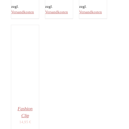
zzgl.
zzgl.
zzgl.
Versandkosten
Versandkosten
Versandkosten
EN
NKORB
ILS
Fashion
Clip
14,95
€