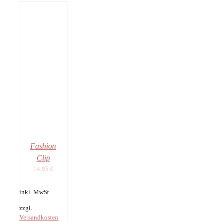
ÜHRUNG
LEN
ILS
Fashion
Clip
14,95
€
inkl. MwSt.
zzgl.
Versandkosten