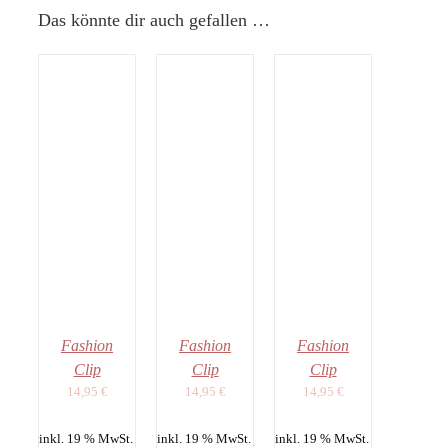
Das könnte dir auch gefallen …
EN
IN DEN
IN DEN
NKORB
WARENKORB
WARENKORB
/
/
ILS
DETAILS
DETAILS
Fashion
Fashion
Fashion
Clip
Clip
Clip
14,95
€
14,95
€
14,95
€
inkl. 19 % MwSt.
inkl. 19 % MwSt.
inkl. 19 % MwSt.